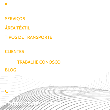
Responsabilidade SocioAmbiental
SERVIÇOS
ÁREA TÊXTIL
TIPOS DE TRANSPORTE
CLIENTES
TRABALHE CONOSCO
BLOG
TELEVENDAS / COTAÇÃO
11 3509-9987 | 47 3514-2930 | 47 3512-0530 | 27
3441-0780 | 54 3771-2422
CENTRAL DE ATENDIMENTO