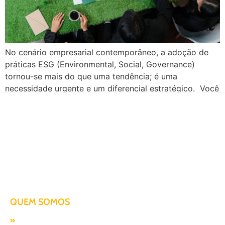
No cenário empresarial contemporâneo, a adoção de
práticas ESG (Environmental, Social, Governance)
tornou-se mais do que uma tendência; é uma
necessidade urgente e um diferencial estratégico. Você
sabia que, de acordo com uma pesquisa da Union +
Webster, 87% dos brasileiros preferem comprar
produtos e serviços de empresas sustentáveis? Desse
número, 70% aceitariam pagar um […]
Há mais de duas décadas te conduzindo para o sucesso!
QUEM SOMOS
Missão, visão e valores