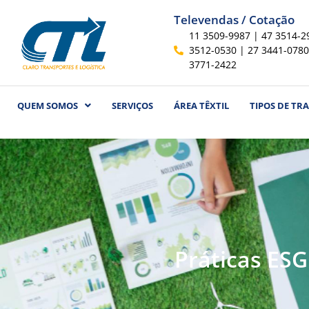
Televendas / Cotação
11 3509-9987 | 47 3514-2
3512-0530 | 27 3441-0780
3771-2422
QUEM SOMOS
SERVIÇOS
ÁREA TÊXTIL
TIPOS DE TR
Práticas ES