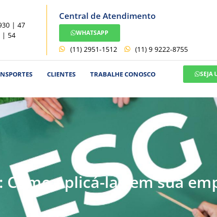
Central de Atendimento
930 | 47
WHATSAPP
 | 54
(11) 2951-1512
(11) 9 9222-8755
ANSPORTES
CLIENTES
TRABALHE CONOSCO
SEJA
G: Como aplicá-las em sua em