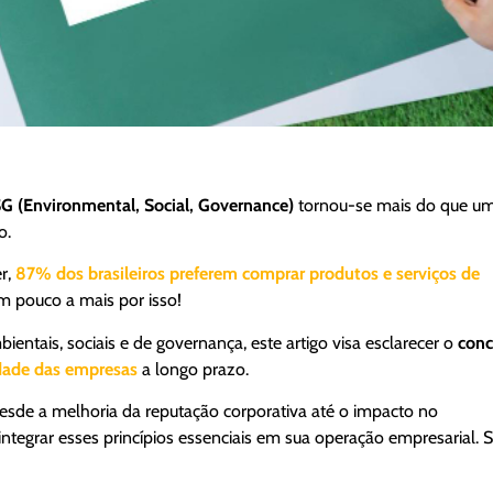
SG (Environmental, Social, Governance)
tornou-se mais do que u
co.
r,
87% dos brasileiros preferem comprar produtos e serviços de
 pouco a mais por isso!
ntais, sociais e de governança, este artigo visa esclarecer o
conc
idade das empresas
a longo prazo.
desde a melhoria da reputação corporativa até o impacto no
integrar esses princípios essenciais em sua operação empresarial. S