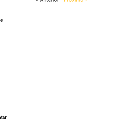
os
tar