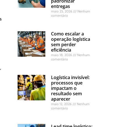
padronizar
entregas
maio 25, 2026
Nenhum
comentário
s
Como escalar a
operação logística
sem perder
eficiência
maio 18, 2026
Nenhum
comentário
,
Logística invisível:
processos que
impactam o
resultado sem
aparecer
maio 12, 2026
Nenhum
comentário
Lead time logístico: