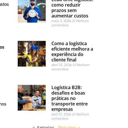
ustos
como reduzir
prazos sem
aumentar custos
maio 5, 2026
Nenhum
comentário
Como a logística
tos
eficiente melhora a
experiência do
cliente final
abril 22, 2026
Nenhum
comentário
Logística B2B:
desafios e boas
práticas no
transporte entre
nos
empresas
abril 17, 2026
Nenhum
comentário
« Anterior
Próximo »