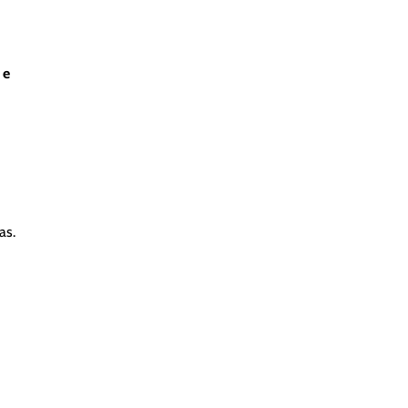
 e
as.