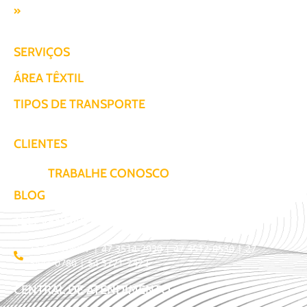
Responsabilidade SocioAmbiental
SERVIÇOS
ÁREA TÊXTIL
TIPOS DE TRANSPORTE
CLIENTES
TRABALHE CONOSCO
BLOG
TELEVENDAS / COTAÇÃO
11 3509-9987 | 47 3514-2930 | 47 3512-0530 | 27
3441-0780 | 54 3771-2422
CENTRAL DE ATENDIMENTO