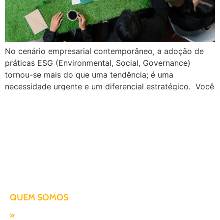
No cenário empresarial contemporâneo, a adoção de
práticas ESG (Environmental, Social, Governance)
tornou-se mais do que uma tendência; é uma
necessidade urgente e um diferencial estratégico. Você
sabia que, de acordo com uma pesquisa da Union +
Webster, 87% dos brasileiros preferem comprar
produtos e serviços de empresas sustentáveis? Desse
número, 70% aceitariam pagar um […]
Há mais de duas décadas te conduzindo para o sucesso!
QUEM SOMOS
Missão, visão e valores