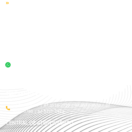
Responsabilidade SocioAmbiental
SERVIÇOS
ÁREA TÊXTIL
TIPOS DE TRANSPORTE
CLIENTES
TRABALHE CONOSCO
BLOG
TELEVENDAS / COTAÇÃO
11 3509-9987 | 47 3514-2930 | 47 3512-0530 | 27
3441-0780 | 54 3771-2422
CENTRAL DE ATENDIMENTO