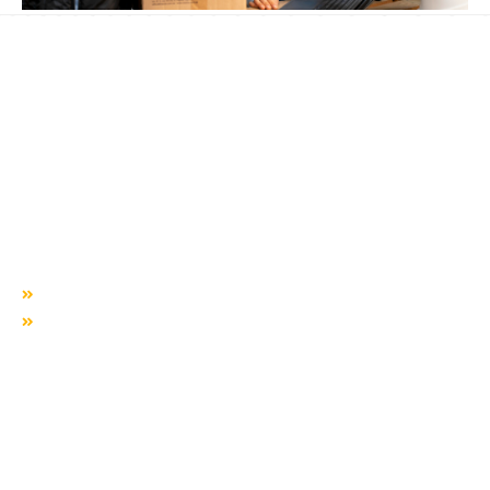
« Anterior
Próximo »
Há mais de duas décadas te conduzindo para o sucesso!
QUEM SOMOS
Missão, visão e valores
Responsabilidade SocioAmbiental
SERVIÇOS
ÁREA TÊXTIL
TIPOS DE TRANSPORTE