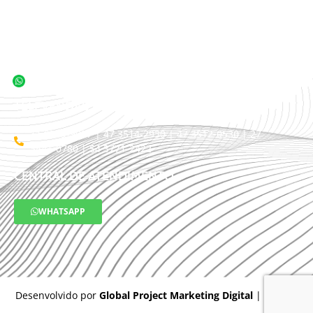
CLIENTES
TRABALHE CONOSCO
BLOG
TELEVENDAS / COTAÇÃO
11 3509-9987 | 47 3514-2930 | 47 3512-0530 | 27
3441-0780 | 54 3771-2422
CENTRAL DE ATENDIMENTO
WHATSAPP
Desenvolvido por
Global Project Marketing Digital
| 2025 ©