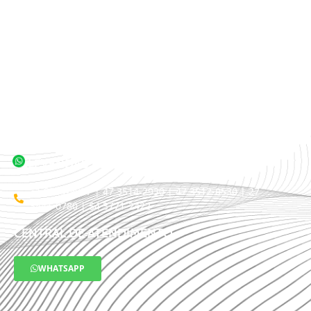
ÁREA TÊXTIL
TIPOS DE TRANSPORTE
CLIENTES
TRABALHE CONOSCO
BLOG
TELEVENDAS / COTAÇÃO
11 3509-9987 | 47 3514-2930 | 47 3512-0530 | 27
3441-0780 | 54 3771-2422
CENTRAL DE ATENDIMENTO
WHATSAPP