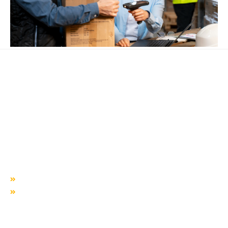
« Anterior
Próximo »
Há mais de duas décadas te conduzindo para o sucesso!
QUEM SOMOS
Missão, visão e valores
Responsabilidade SocioAmbiental
SERVIÇOS