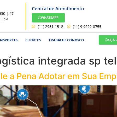
Central de Atendimento
930 | 47
WHATSAPP
 | 54
(11) 2951-1512
(11) 9 9222-8755
ANSPORTES
CLIENTES
TRABALHE CONOSCO
SEJA
gística integrada sp te
Vale a Pena Adotar em Sua Em