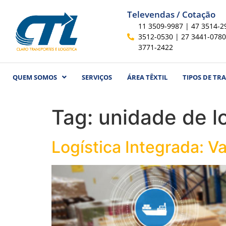
Televendas / Cotação
11 3509-9987 | 47 3514-2
3512-0530 | 27 3441-0780
3771-2422
QUEM SOMOS
SERVIÇOS
ÁREA TÊXTIL
TIPOS DE TR
Tag:
unidade de lo
Logística Integrada: 