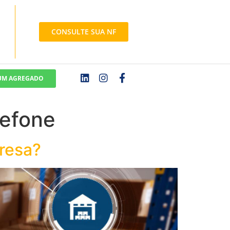
CONSULTE SUA NF
 UM AGREGADO
lefone
presa?