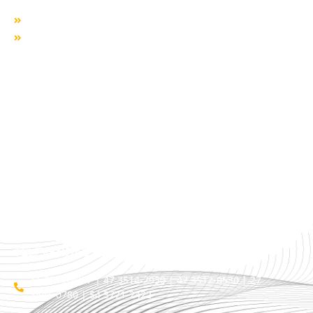
Missão, visão e valores
Responsabilidade SocioAmbiental
SERVIÇOS
ÁREA TÊXTIL
TIPOS DE TRANSPORTE
CLIENTES
TRABALHE CONOSCO
BLOG
TELEVENDAS / COTAÇÃO
11 3509-9987 | 47 3514-2930 | 47 3512-0530 | 27
3441-0780 | 54 3771-2422