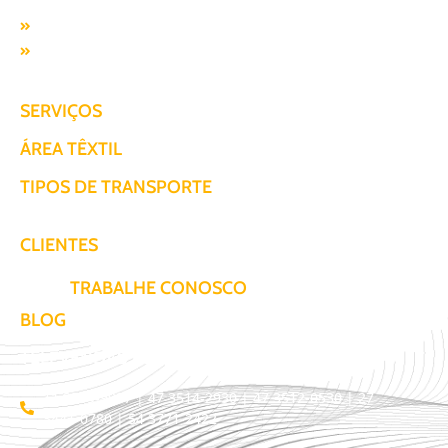
Missão, visão e valores
Responsabilidade SocioAmbiental
SERVIÇOS
ÁREA TÊXTIL
TIPOS DE TRANSPORTE
CLIENTES
TRABALHE CONOSCO
BLOG
TELEVENDAS / COTAÇÃO
11 3509-9987 | 47 3514-2930 | 47 3512-0530 | 27
3441-0780 | 54 3771-2422