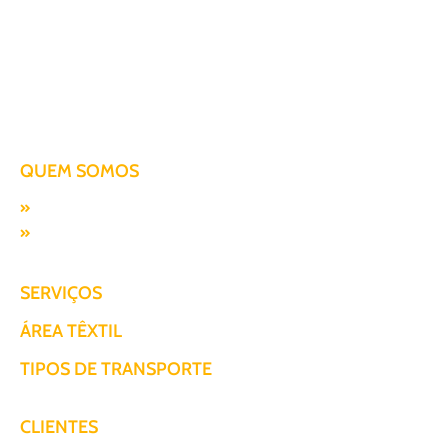
importantes até peças de reposição vitais, exige não
apenas velocidade […]
Há mais de duas décadas te conduzindo para o sucesso!
QUEM SOMOS
Missão, visão e valores
Responsabilidade SocioAmbiental
SERVIÇOS
ÁREA TÊXTIL
TIPOS DE TRANSPORTE
CLIENTES