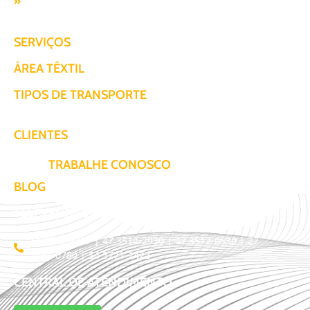
Responsabilidade SocioAmbiental
SERVIÇOS
ÁREA TÊXTIL
TIPOS DE TRANSPORTE
CLIENTES
TRABALHE CONOSCO
BLOG
TELEVENDAS / COTAÇÃO
11 3509-9987 | 47 3514-2930 | 47 3512-0530 | 27
3441-0780 | 54 3771-2422
CENTRAL DE ATENDIMENTO