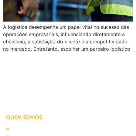
A logística desempenha um papel vital no sucesso das
operações empresariais, influenciando diretamente a
eficiência, a satisfação do cliente e a competitividade
no mercado. Entretanto, escolher um parceiro logístico
adequado pode ser desafiador. Desde o transporte de
mercadorias até a gestão de inventários e o
processamento de devoluções, a logística abrange uma
série de atividades […]
Há mais de duas décadas te conduzindo para o sucesso!
QUEM SOMOS
Missão, visão e valores