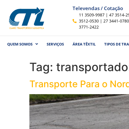
Televendas / Cotação
11 3509-9987 | 47 3514-2
3512-0530 | 27 3441-0780
3771-2422
QUEM SOMOS
SERVIÇOS
ÁREA TÊXTIL
TIPOS DE TR
Tag:
transportado
Transporte Para o Nord