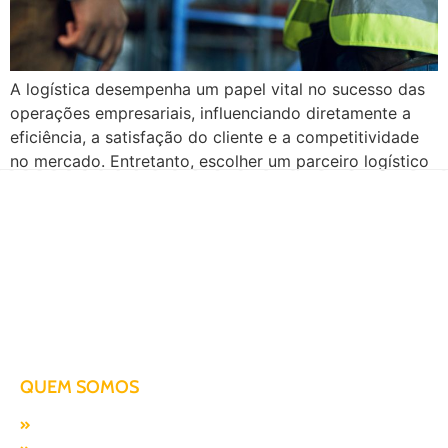
A logística desempenha um papel vital no sucesso das
operações empresariais, influenciando diretamente a
eficiência, a satisfação do cliente e a competitividade
no mercado. Entretanto, escolher um parceiro logístico
adequado pode ser desafiador. Desde o transporte de
mercadorias até a gestão de inventários e o
processamento de devoluções, a logística abrange uma
série de atividades […]
Há mais de duas décadas te conduzindo para o sucesso!
QUEM SOMOS
Missão, visão e valores