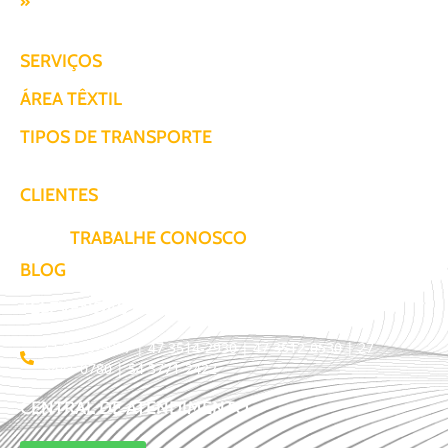
Responsabilidade SocioAmbiental
SERVIÇOS
ÁREA TÊXTIL
TIPOS DE TRANSPORTE
CLIENTES
TRABALHE CONOSCO
BLOG
TELEVENDAS / COTAÇÃO
11 3509-9987 | 47 3514-2930 | 47 3512-0530 | 27
3441-0780 | 54 3771-2422
CENTRAL DE ATENDIMENTO