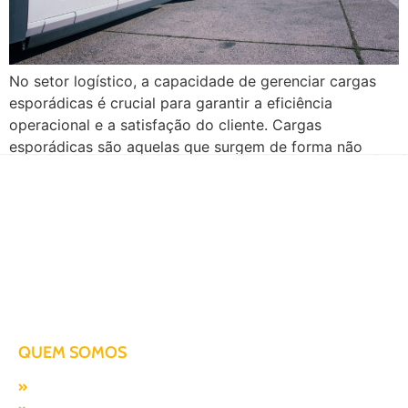
No setor logístico, a capacidade de gerenciar cargas
esporádicas é crucial para garantir a eficiência
operacional e a satisfação do cliente. Cargas
esporádicas são aquelas que surgem de forma não
regular ou inesperada, representando um desafio
significativo para o planejamento e a execução
logística. Assim, a imprevisibilidade dessas demandas
pode levar a interrupções nas operações, […]
Há mais de duas décadas te conduzindo para o sucesso!
QUEM SOMOS
Missão, visão e valores