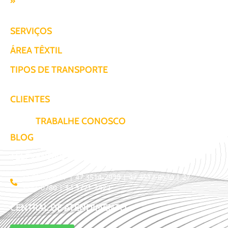
Responsabilidade SocioAmbiental
SERVIÇOS
ÁREA TÊXTIL
TIPOS DE TRANSPORTE
CLIENTES
TRABALHE CONOSCO
BLOG
TELEVENDAS / COTAÇÃO
11 3509-9987 | 47 3514-2930 | 47 3512-0530 | 27
3441-0780 | 54 3771-2422
CENTRAL DE ATENDIMENTO