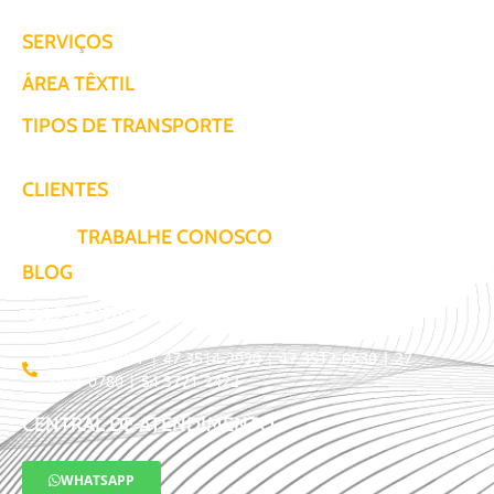
SERVIÇOS
ÁREA TÊXTIL
TIPOS DE TRANSPORTE
CLIENTES
TRABALHE CONOSCO
BLOG
TELEVENDAS / COTAÇÃO
11 3509-9987 | 47 3514-2930 | 47 3512-0530 | 27
3441-0780 | 54 3771-2422
CENTRAL DE ATENDIMENTO
WHATSAPP