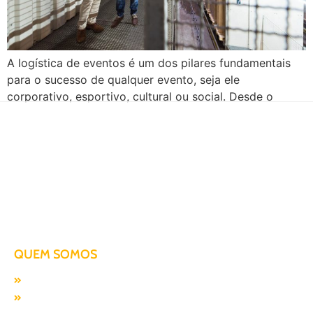
A logística de eventos é um dos pilares fundamentais
para o sucesso de qualquer evento, seja ele
corporativo, esportivo, cultural ou social. Desde o
transporte de materiais até o controle de inventário e
mitigação de riscos, uma boa gestão logística vai
garantir que tudo ocorra conforme o planejado. Sendo
assim, neste artigo, vamos explorar o […]
Há mais de duas décadas te conduzindo para o sucesso!
QUEM SOMOS
Missão, visão e valores
Responsabilidade SocioAmbiental