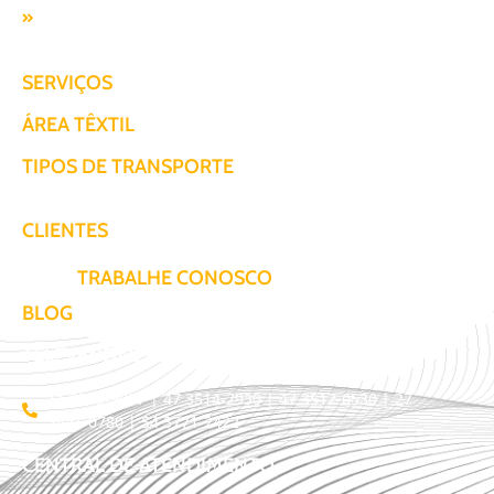
Responsabilidade SocioAmbiental
SERVIÇOS
ÁREA TÊXTIL
TIPOS DE TRANSPORTE
CLIENTES
TRABALHE CONOSCO
BLOG
TELEVENDAS / COTAÇÃO
11 3509-9987 | 47 3514-2930 | 47 3512-0530 | 27
3441-0780 | 54 3771-2422
CENTRAL DE ATENDIMENTO