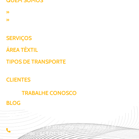
QUEM SOMOS
Missão, visão e valores
Responsabilidade SocioAmbiental
SERVIÇOS
ÁREA TÊXTIL
TIPOS DE TRANSPORTE
CLIENTES
TRABALHE CONOSCO
BLOG
TELEVENDAS / COTAÇÃO
11 3509-9987 | 47 3514-2930 | 47 3512-0530 | 27
3441-0780 | 54 3771-2422