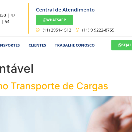
Central de Atendimento
930 | 47
WHATSAPP
 | 54
(11) 2951-1512
(11) 9 9222-8755
ANSPORTES
CLIENTES
TRABALHE CONOSCO
SEJA
ntável
 no Transporte de Cargas