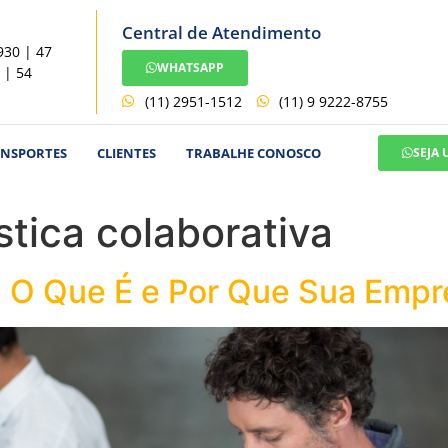
Central de Atendimento
930 | 47
WHATSAPP
 | 54
(11) 2951-1512
(11) 9 9222-8755
ANSPORTES
CLIENTES
TRABALHE CONOSCO
SEJA
stica colaborativa
a: O Que É e Por Que Sua Empr