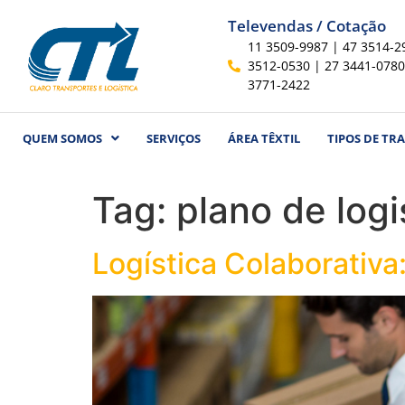
Televendas / Cotação
11 3509-9987 | 47 3514-2
3512-0530 | 27 3441-0780
3771-2422
QUEM SOMOS
SERVIÇOS
ÁREA TÊXTIL
TIPOS DE TR
Tag:
plano de logi
Logística Colaborativ