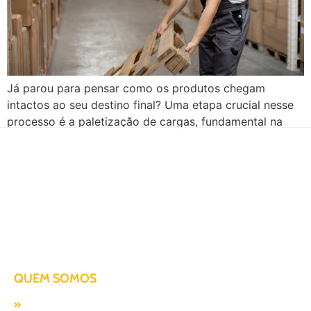
Já parou para pensar como os produtos chegam
intactos ao seu destino final? Uma etapa crucial nesse
processo é a paletização de cargas, fundamental na
logística moderna. Além de otimizar o espaço de
armazenamento e transporte, a paletização minimiza os
riscos de danos aos produtos. Portanto, ao entender a
relevância desse processo, empresas podem não […]
Há mais de duas décadas te conduzindo para o sucesso!
QUEM SOMOS
Missão, visão e valores