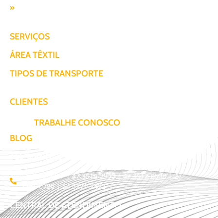
Responsabilidade SocioAmbiental
SERVIÇOS
ÁREA TÊXTIL
TIPOS DE TRANSPORTE
CLIENTES
TRABALHE CONOSCO
BLOG
TELEVENDAS / COTAÇÃO
11 3509-9987 | 47 3514-2930 | 47 3512-0530 | 27
3441-0780 | 54 3771-2422
CENTRAL DE ATENDIMENTO