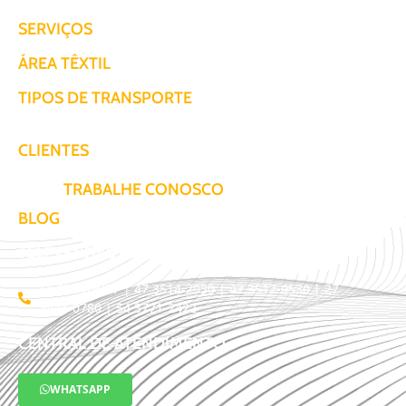
SERVIÇOS
ÁREA TÊXTIL
TIPOS DE TRANSPORTE
CLIENTES
TRABALHE CONOSCO
BLOG
TELEVENDAS / COTAÇÃO
11 3509-9987 | 47 3514-2930 | 47 3512-0530 | 27
3441-0780 | 54 3771-2422
CENTRAL DE ATENDIMENTO
WHATSAPP