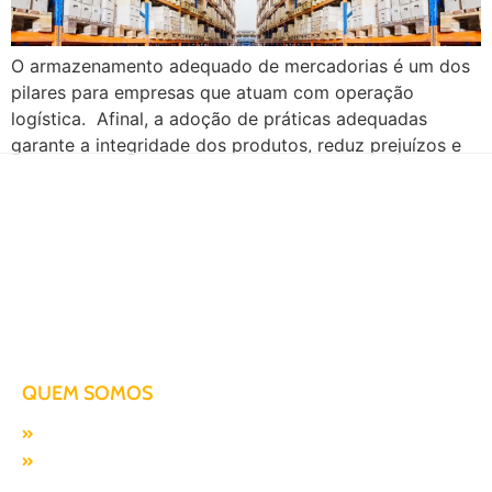
O armazenamento adequado de mercadorias é um dos
pilares para empresas que atuam com operação
logística. Afinal, a adoção de práticas adequadas
garante a integridade dos produtos, reduz prejuízos e
contribui para a otimização tanto dos processos de
transporte quanto de distribuição. Por conta disso,
neste artigo, abordaremos a importância de armazenar
apropriadamente as mercadorias, […]
Há mais de duas décadas te conduzindo para o sucesso!
QUEM SOMOS
Missão, visão e valores
Responsabilidade SocioAmbiental