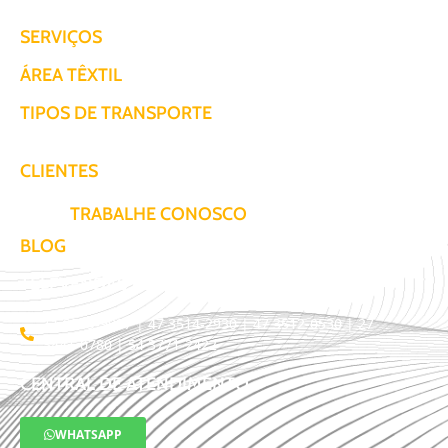
SERVIÇOS
ÁREA TÊXTIL
TIPOS DE TRANSPORTE
CLIENTES
TRABALHE CONOSCO
BLOG
TELEVENDAS / COTAÇÃO
11 3509-9987 | 47 3514-2930 | 47 3512-0530 | 27
3441-0780 | 54 3771-2422
CENTRAL DE ATENDIMENTO
WHATSAPP