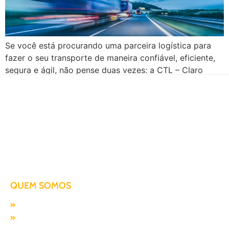
Se você está procurando uma parceira logística para
fazer o seu transporte de maneira confiável, eficiente,
segura e ágil, não pense duas vezes: a CTL – Claro
Transportes e Logística é a solução. Com mais de duas
décadas de experiência no mercado logístico e de
transportes, a CTL é hoje líder em seu segmento, com
[…]
Há mais de duas décadas te conduzindo para o sucesso!
QUEM SOMOS
Missão, visão e valores
Responsabilidade SocioAmbiental