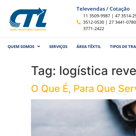
Televendas / Cotação
11 3509-9987 | 47 3514-2
3512-0530 | 27 3441-0780
3771-2422
QUEM SOMOS
SERVIÇOS
ÁREA TÊXTIL
TIPOS DE TR
Tag:
logística rev
O Que É, Para Que Serv