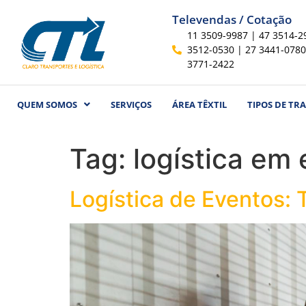
Televendas / Cotação
11 3509-9987 | 47 3514-2
3512-0530 | 27 3441-0780
3771-2422
QUEM SOMOS
SERVIÇOS
ÁREA TÊXTIL
TIPOS DE TR
Tag:
logística em
Logística de Eventos: