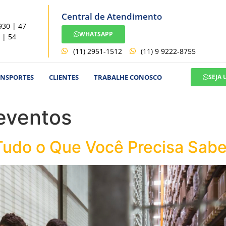
Central de Atendimento
930 | 47
WHATSAPP
 | 54
(11) 2951-1512
(11) 9 9222-8755
ANSPORTES
CLIENTES
TRABALHE CONOSCO
SEJA
 eventos
 Tudo o Que Você Precisa Sabe