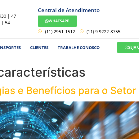
Central de Atendimento
930 | 47
WHATSAPP
 | 54
(11) 2951-1512
(11) 9 9222-8755
ANSPORTES
CLIENTES
TRABALHE CONOSCO
SEJA
 características
gias e Benefícios para o Setor