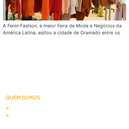
A Fenin Fashion, a maior Feira de Moda e Negócios da
América Latina, agitou a cidade de Gramado entre os
dias 23 e 26 de janeiro, apresentando as tendências
para o Outono e Inverno de 2024. Assim sendo, confira
alguns destaques do evento, incluindo as marcas que
estiveram presentes, e a importância da CTL, a […]
Há mais de duas décadas te conduzindo para o sucesso!
QUEM SOMOS
Missão, visão e valores
Responsabilidade SocioAmbiental