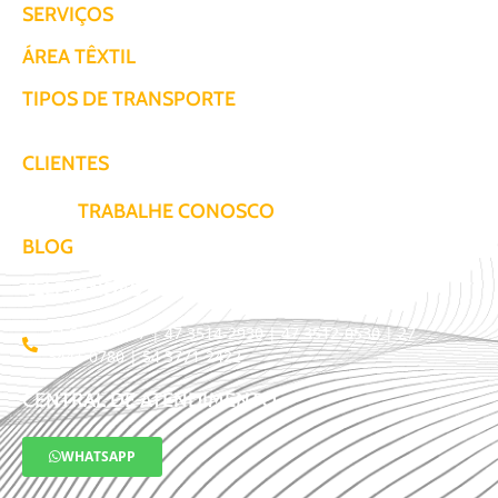
SERVIÇOS
ÁREA TÊXTIL
TIPOS DE TRANSPORTE
CLIENTES
TRABALHE CONOSCO
BLOG
TELEVENDAS / COTAÇÃO
11 3509-9987 | 47 3514-2930 | 47 3512-0530 | 27
3441-0780 | 54 3771-2422
CENTRAL DE ATENDIMENTO
WHATSAPP