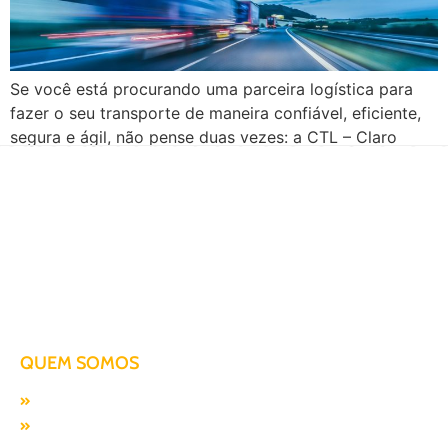
Se você está procurando uma parceira logística para
fazer o seu transporte de maneira confiável, eficiente,
segura e ágil, não pense duas vezes: a CTL – Claro
Transportes e Logística é a solução. Com mais de duas
décadas de experiência no mercado logístico e de
transportes, a CTL é hoje líder em seu segmento, com
[…]
Há mais de duas décadas te conduzindo para o sucesso!
QUEM SOMOS
Missão, visão e valores
Responsabilidade SocioAmbiental