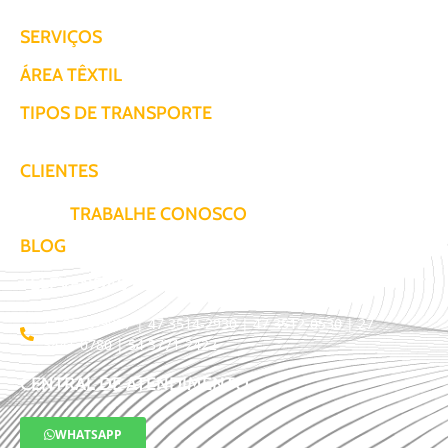
SERVIÇOS
ÁREA TÊXTIL
TIPOS DE TRANSPORTE
CLIENTES
TRABALHE CONOSCO
BLOG
TELEVENDAS / COTAÇÃO
11 3509-9987 | 47 3514-2930 | 47 3512-0530 | 27
3441-0780 | 54 3771-2422
CENTRAL DE ATENDIMENTO
WHATSAPP