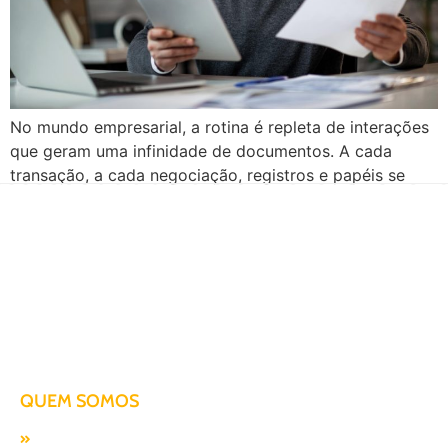
No mundo empresarial, a rotina é repleta de interações
que geram uma infinidade de documentos. A cada
transação, a cada negociação, registros e papéis se
acumulam, tornando a gestão dos documentos fiscais
um verdadeiro desafio. O mesmo acontece no setor de
transportes. Devido às leis fiscais e ao fluxo intenso de
materiais, torna-se fundamental a […]
Há mais de duas décadas te conduzindo para o sucesso!
QUEM SOMOS
Missão, visão e valores