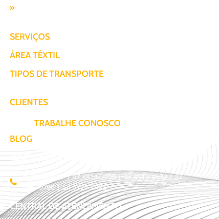
Responsabilidade SocioAmbiental
SERVIÇOS
ÁREA TÊXTIL
TIPOS DE TRANSPORTE
CLIENTES
TRABALHE CONOSCO
BLOG
TELEVENDAS / COTAÇÃO
11 3509-9987 | 47 3514-2930 | 47 3512-0530 | 27
3441-0780 | 54 3771-2422
CENTRAL DE ATENDIMENTO