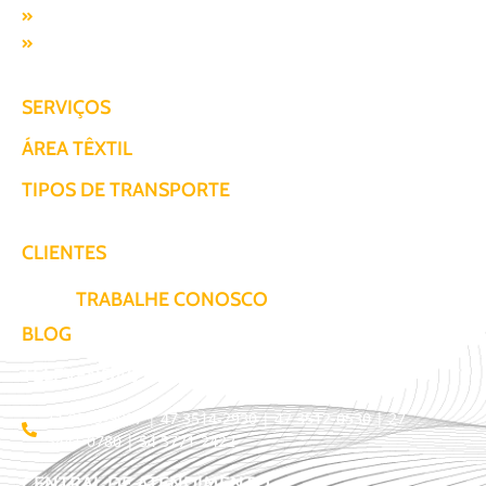
Missão, visão e valores
Responsabilidade SocioAmbiental
SERVIÇOS
ÁREA TÊXTIL
TIPOS DE TRANSPORTE
CLIENTES
TRABALHE CONOSCO
BLOG
TELEVENDAS / COTAÇÃO
11 3509-9987 | 47 3514-2930 | 47 3512-0530 | 27
3441-0780 | 54 3771-2422
CENTRAL DE ATENDIMENTO