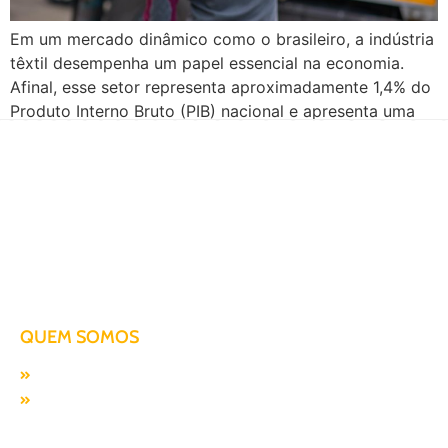
Em um mercado dinâmico como o brasileiro, a indústria
têxtil desempenha um papel essencial na economia.
Afinal, esse setor representa aproximadamente 1,4% do
Produto Interno Bruto (PIB) nacional e apresenta uma
previsão de crescimento moderado para os próximos
anos. No entanto, para manter sua competitividade, é
fundamental adotar cuidados específicos em todas as
etapas produtivas, […]
Há mais de duas décadas te conduzindo para o sucesso!
QUEM SOMOS
Missão, visão e valores
Responsabilidade SocioAmbiental