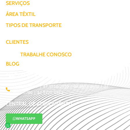
SERVIÇOS
ÁREA TÊXTIL
TIPOS DE TRANSPORTE
CLIENTES
TRABALHE CONOSCO
BLOG
TELEVENDAS / COTAÇÃO
11 3509-9987 | 47 3514-2930 | 47 3512-0530 | 27
3441-0780 | 54 3771-2422
CENTRAL DE ATENDIMENTO
WHATSAPP