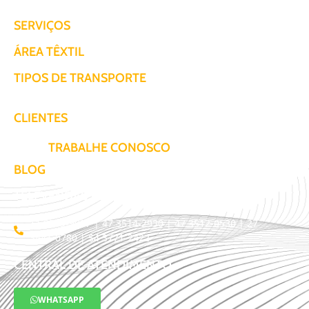
SERVIÇOS
ÁREA TÊXTIL
TIPOS DE TRANSPORTE
CLIENTES
TRABALHE CONOSCO
BLOG
TELEVENDAS / COTAÇÃO
11 3509-9987 | 47 3514-2930 | 47 3512-0530 | 27
3441-0780 | 54 3771-2422
CENTRAL DE ATENDIMENTO
WHATSAPP