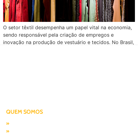
O setor têxtil desempenha um papel vital na economia,
sendo responsável pela criação de empregos e
inovação na produção de vestuário e tecidos. No Brasil,
ele é conhecido pela diversidade e qualidade de seus
produtos, que incluem desde peças de roupa até
tecidos especiais. No entanto, o transporte de carga
têxtil apresenta desafios únicos devido […]
Há mais de duas décadas te conduzindo para o sucesso!
QUEM SOMOS
Missão, visão e valores
Responsabilidade SocioAmbiental