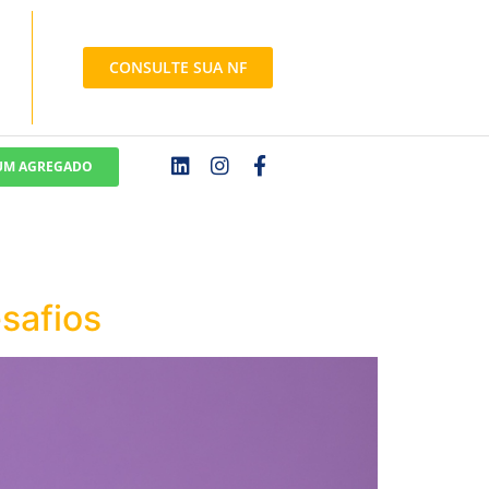
CONSULTE SUA NF
 UM AGREGADO
esafios