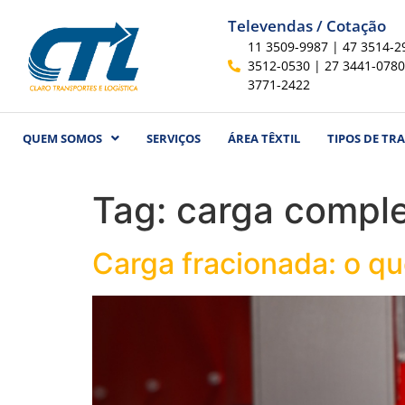
Televendas / Cotação
11 3509-9987 | 47 3514-2
3512-0530 | 27 3441-0780
3771-2422
QUEM SOMOS
SERVIÇOS
ÁREA TÊXTIL
TIPOS DE TR
Tag:
carga comple
Carga fracionada: o qu