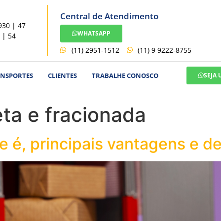
Central de Atendimento
930 | 47
WHATSAPP
 | 54
(11) 2951-1512
(11) 9 9222-8755
ANSPORTES
CLIENTES
TRABALHE CONOSCO
SEJA
ta e fracionada
e é, principais vantagens e d